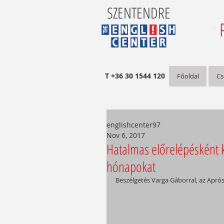
SZENTENDRE
T +36 30 1544 120
Főoldal
Cs
englishcenter97
Nov 6, 2017
Hatalmas előrelépésként k
hónapokat
Beszélgetés Varga Gáborral, az Aprós