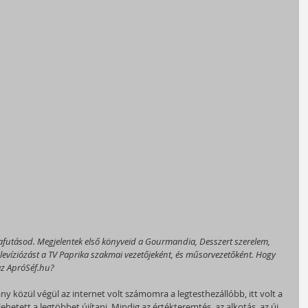
futásod. Megjelentek első könyveid a Gourmandia, Desszert szerelem, 
levíziózást a TV Paprika szakmai vezetőjeként, és műsorvezetőként. Hogy 
az ApróSéf.hu?
ny közül végül az internet volt számomra a legtesthezállóbb, itt volt a 
ehetett a legtöbbet újítani. Mindig az értékteremtés, az alkotás, az új 