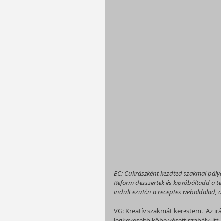
EC: Cukrászként kezdted szakmai pálya
Reform desszertek és kipróbáltadd a te
indult ezután a receptes weboldalad, 
VG: Kreatív szakmát kerestem.  Az irá
legkevesebb kőbe vésett szabály, itt l