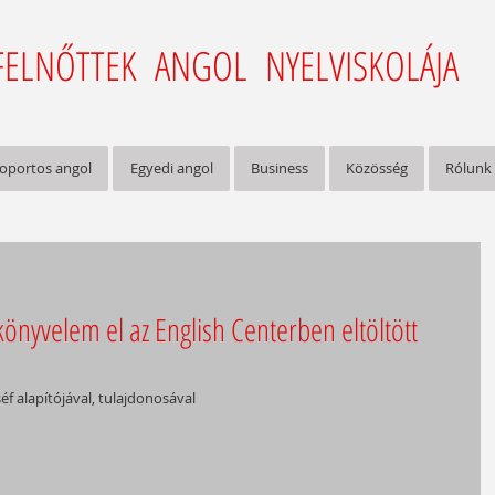
FELNŐTTEK ANGOL NYELVISKOLÁJA
oportos angol
Egyedi angol
Business
Közösség
Rólunk
önyvelem el az English Centerben eltöltött
éf alapítójával, tulajdonosával