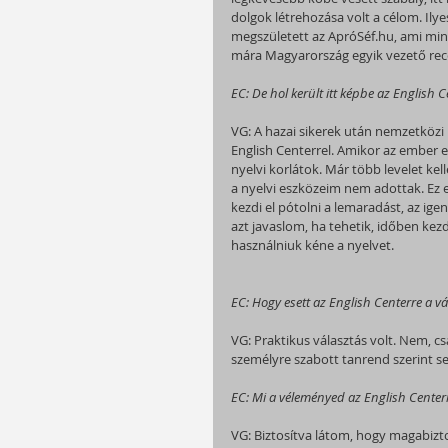
dolgok létrehozása volt a célom. Ilyes
megszületett az ApróSéf.hu, ami min
mára Magyarország egyik vezető rece
EC: De hol került itt képbe az English 
VG: A hazai sikerek után nemzetköz
English Centerrel. Amikor az ember elé
nyelvi korlátok. Már több levelet k
a nyelvi eszközeim nem adottak. Ez
kezdi el pótolni a lemaradást, az ig
azt javaslom, ha tehetik, időben kez
használniuk kéne a nyelvet.
EC: Hogy esett az English Centerre a v
VG: Praktikus választás volt. Nem, c
személyre szabott tanrend szerint seg
EC: Mi a véleményed az English Center
VG: Biztosítva látom, hogy magabizt