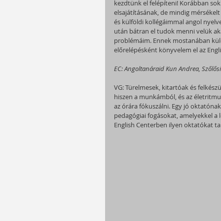
kezdtünk el felépíteni! Korábban so
elsajátításának, de mindig mérsékelt
és külföldi kollégáimmal angol nye
után bátran el tudok menni velük ak
problémáim. Ennek mostanában külön
előrelépésként könyvelem el az Engl
EC: Angoltanáraid Kun Andrea, Szőlősi 
VG: Türelmesek, kitartóak és felké
hiszen a munkámból, és az életrit
az órára fókuszálni. Egy jó oktatónak
pedagógiai fogásokat, amelyekkel a l
English Centerben ilyen oktatókat ta