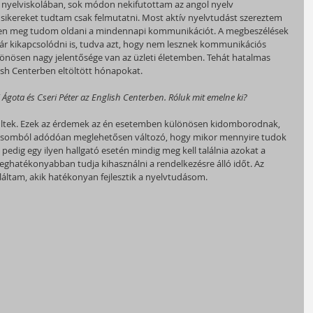
k nyelviskolában, sok módon nekifutottam az angol nyelv 
 sikereket tudtam csak felmutatni. Most aktív nyelvtudást szereztem 
lven meg tudom oldani a mindennapi kommunikációt. A megbeszélések 
ár kikapcsolódni is, tudva azt, hogy nem lesznek kommunikációs 
ösen nagy jelentősége van az üzleti életemben. Tehát hatalmas 
ish Centerben eltöltött hónapokat.
Ágota és Cseri Péter az English Centerben. Róluk mit emelne ki?
szültek. Ezek az érdemek az én esetemben különösen kidomborodnak, 
musomból adódóan meglehetősen változó, hogy mikor mennyire tudok 
 pedig egy ilyen hallgató esetén mindig meg kell találnia azokat a 
eghatékonyabban tudja kihasználni a rendelkezésre álló időt. Az 
láltam, akik hatékonyan fejlesztik a nyelvtudásom.