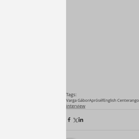
Tags:
Varga Gábor
Apróséf
English Center
ango
interview