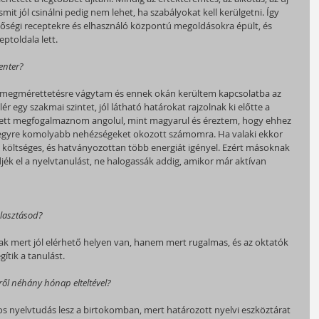
mit jól csinálni pedig nem lehet, ha szabályokat kell kerülgetni. Így 
őségi receptekre és elhasználó központú megoldásokra épült, és 
ptoldala lett.
Center?
i megmérettetésre vágytam és ennek okán kerültem kapcsolatba az 
r egy szakmai szintet, jól látható határokat rajzolnak ki előtte a 
ellett megfogalmaznom angolul, mint magyarul és éreztem, hogy ehhez 
 egyre komolyabb nehézségeket okozott számomra. Ha valaki ekkor 
en költséges, és hatványozottan több energiát igényel. Ezért másoknak 
djék el a nyelvtanulást, ne halogassák addig, amikor már aktívan 
álasztásod?
sak mert jól elérhető helyen van, hanem mert rugalmas, és az oktatók 
ítik a tanulást.
ről néhány hónap elteltével?
os nyelvtudás lesz a birtokomban, mert határozott nyelvi eszköztárat 