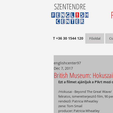
SZENTENDRE
T +36 30 1544 120
Főoldal
Cs
englishcenter97
Dec 7, 2017
British Museum: Hokuszai 
Ezt a filmet ajánljuk a P'Art moz
/Hokusai - Beyond The Great Wave/
feliratos, ismeretterjesztő film, 90 pe
rendező: Patricia Wheatley
zene: Tom Smail
producer: Patricia Wheatley