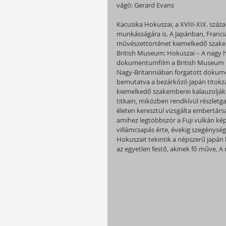
vágó: Gerard Evans
Kacusika Hokuszai, a XVIII-XIX. száz
munkásságára is. A Japánban, Franci
művészettörténet kiemelkedő szakem
British Museum: Hokuszai – A nagy hu
dokumentumfilm a British Museum leg
Nagy-Britanniában forgatott dokume
bemutatva a bezárkózó Japán titokzat
kiemelkedő szakemberei kalauzolják
titkain, miközben rendkívül részletg
életen keresztül vizsgálta embertársa
amihez legtöbbször a Fuji vulkán kép
villámcsapás érte, évekig szegénysé
Hokuszait tekintik a népszerű japán 
az egyetlen festő, akinek fő műve, A 