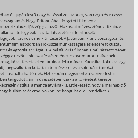
adban élt japán festő nagy hatással volt Monet, Van Gogh és Picasso 
aországban és Nagy-Britanniában forgatott filmben a 
berei kalauzolják végig a nézőt Hokuszai művészetének titkain. A 
llámon túl egy exkluzív tárlatvezetés és lebilincselő 
újabb, azonos című kiállításáról. A Japánban, Franciaországban és 
ntumfilm elsősorban Hokuszai munkásságára és életére fókuszál, 
os és egzotikus világát is. A másfél órás filmben a művészettörténet 
 végig a nézőt Hokuszai festészetének és nyomtatott műveinek 
azdag, közeli felvételeken tárulnak fel a művek. Kacusika Hokuszai egy 
it, megszállottan kutatta a természetet és a spirituális tanokat, 
ét használta háttérnek. Élete során megismerte a szenvedést is; 
gben tengődött, ám művészetében csakis a tökéletest kereste. 
képregény stílus, a manga atyjának is. Érdekesség, hogy a mai napig ő 
nagy hullám saját emojival (online hangulatjellel) rendelkezik.