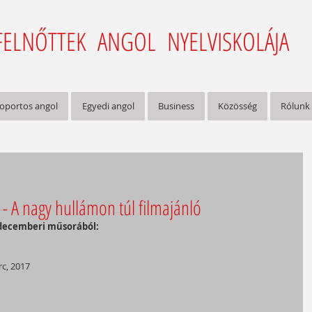
FELNŐTTEK ANGOL NYELVISKOLÁJA
oportos angol
Egyedi angol
Business
Közösség
Rólunk
- A nagy hullámon túl filmajánló
i decemberi műsorából:
rc, 2017