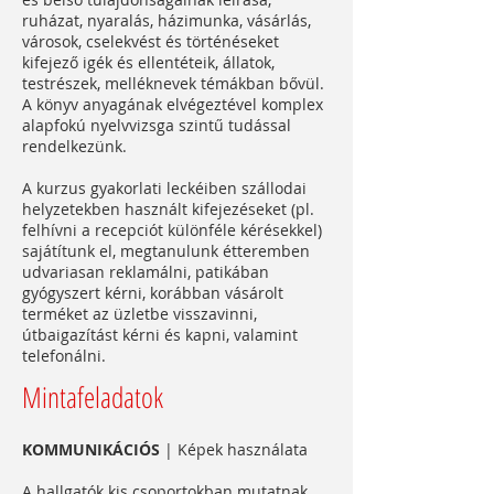
ruházat, nyaralás, házimunka, vásárlás,
városok, cselekvést és történéseket
kifejező igék és ellentéteik, állatok,
testrészek, melléknevek témákban bővül.
A könyv anyagának elvégeztével komplex
alapfokú nyelvvizsga szintű tudással
rendelkezünk.
A kurzus gyakorlati leckéiben szállodai
helyzetekben használt kifejezéseket (pl.
felhívni a recepciót különféle kérésekkel)
sajátítunk el, megtanulunk étteremben
udvariasan reklamálni, patikában
gyógyszert kérni, korábban vásárolt
terméket az üzletbe visszavinni,
útbaigazítást kérni és kapni, valamint
telefonálni.
Mintafeladatok
KOMMUNIKÁCIÓS
| Képek használata
A hallgatók kis csoportokban mutatnak