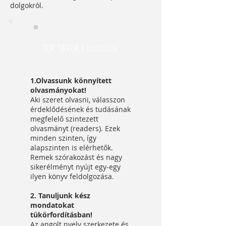
dolgokról.
TOP TIPPEK a tanulásra
1.Olvassunk könnyített
olvasmányokat!
Aki szeret olvasni, válasszon
érdeklődésének és tudásának
megfelelő szintezett
olvasmányt (readers). Ezek
minden szinten, így
alapszinten is elérhetők.
Remek szórakozást és nagy
sikerélményt nyújt egy-egy
ilyen könyv feldolgozása.
2. Tanuljunk kész
mondatokat
tükörfordításban!
Az angolt nyelv szerkezete és