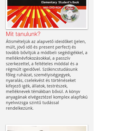
Mit tanulunk?
Átismételjük az alapvető ideidőket (jelen,
múlt, jövő idő és present perfect) és
tovább bővítjük a módbeli segédigékkel, a
melléknévfokozásokkal, a passzív
szerkezettel, a feltételes móddal és a
régmúlt igeidővel. Szókincstudásunk
főleg ruházat, személyiségjegyek,
nyaralás, cselekvést és történéseket
kifejező igék, állatok, testrészek,
melléknevek témákban bővül. A könyv
anyagának elvégeztézel komplex alapfokú
nyelvvizsga szintű tudással
rendelkezünk.