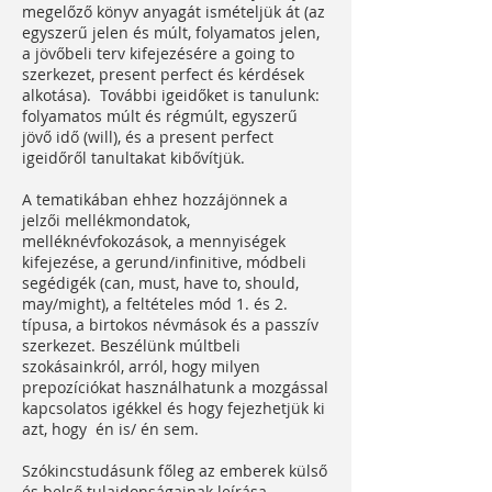
megelőző könyv anyagát ismételjük át (az
egyszerű jelen és múlt, folyamatos jelen,
a jövőbeli terv kifejezésére a going to
szerkezet, present perfect és kérdések
alkotása). További igeidőket is tanulunk:
folyamatos múlt és régmúlt, egyszerű
jövő idő (will), és a present perfect
igeidőről tanultakat kibővítjük.
A tematikában ehhez hozzájönnek a
jelzői mellékmondatok,
melléknévfokozások, a mennyiségek
kifejezése, a gerund/infinitive, módbeli
segédigék (can, must, have to, should,
may/might), a feltételes mód 1. és 2.
típusa, a birtokos névmások és a passzív
szerkezet. Beszélünk múltbeli
szokásainkról, arról, hogy milyen
prepozíciókat használhatunk a mozgással
kapcsolatos igékkel és hogy fejezhetjük ki
azt, hogy én is/ én sem.
Szókincstudásunk főleg az emberek külső
és belső tulajdonságainak leírása,