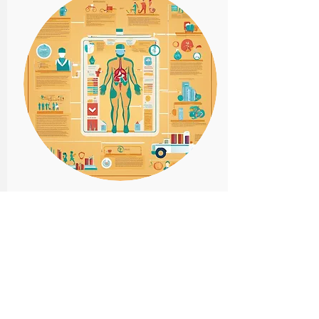
BELINDA
Szakterületei:
anyanyelvi oktatás,
egészségügy
Belinda Buckinghamshire-ből (Nagy-
Britannia) érkezett hozánk. Húsz éve tanít
angolt felnőtteknek, csoportosan és
egyénileg is, köztük üzleti angolt is. Sokáig
az egészségügyben dolgozott, különböző
az angol nyelvterülethez tartozó