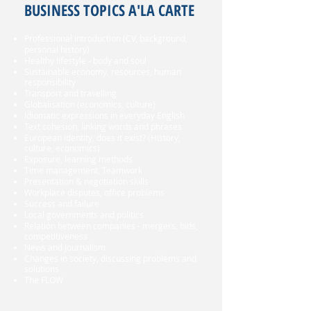
BUSINESS TOPIC
S A'LA CARTE
Professional introduction (CV, background,
personal history)
Healthy lifestyle - body and soul
Sustainable economy, resources, human
responsibility
Transport and travelling
Globalisation (economics, culture)
Idiomatic expressions in everyday English
Text cohesion, linking words and phrases
European identity, does it exist? (History,
culture, economics)
Exposure, learning methods
Time management,
Teamwork
Presentation & negotiation skills
Workpl
ace disputes, office problems
Success and failure
Local governments and politics
Relation between companies - mergers, bids,
competitiveness
News and journalism
Changes in society, discussing problems and
solutions
The FLOW