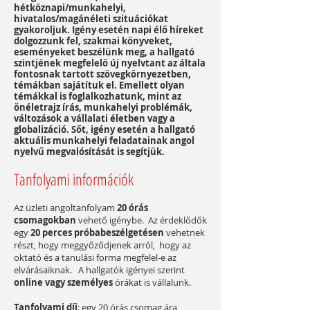
hétköznapi/munkahelyi,
hivatalos/magánéleti szituációkat
gyakoroljuk. Igény esetén napi élő híreket
dolgozzunk fel, szakmai könyveket,
eseményeket beszélünk meg, a hallgató
szintjének megfelelő új nyelvtant az általa
fontosnak tartott szövegkörnyezetben,
témákban sajátítuk el. Emellett olyan
témákkal is foglalkozhatunk, mint az
önéletrajz írás, munkahelyi problémák,
változások a vállalati életben vagy a
globalizáció. Sőt, igény esetén a hallgató
aktuális munkahelyi feladatainak angol
nyelvű megvalósítását is segítjük.
Tanfolyami információk
Az üzleti angoltanfolyam
20 órás
csomagokban
vehető igénybe. Az érdeklődők
egy
20 perces próbabeszélgetésen
vehetnek
részt, hogy meggyőződjenek arról, hogy az
oktató és a tanulási forma megfelel-e az
elvárásaiknak. ​ A hallgatók igényei szerint
online vagy személyes
órákat is vállalunk.
Tanfolyami díj
: egy 20 órás csomag ára