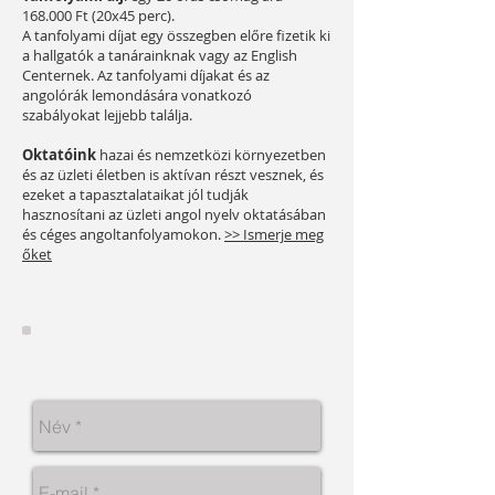
168.000 Ft (20x45 perc).
A tanfolyami díjat egy összegben előre fizetik ki
a hallgatók a tanárainknak vagy az English
Centernek. Az tanfolyami díjakat és az
angolórák lemondására vonatkozó
szabályokat lejjebb találja.
Oktatóink
hazai és nemzetközi környezetben
és az üzleti életben is aktívan részt vesznek, és
ezeket a tapasztalataikat jól tudják
haszn
osítani az üzleti angol nyelv oktatásában
és céges angoltanfolya
mokon.
>> Ismerje meg
őket
Érdekli ez a tanfolyam? Írjon
nekünk most!