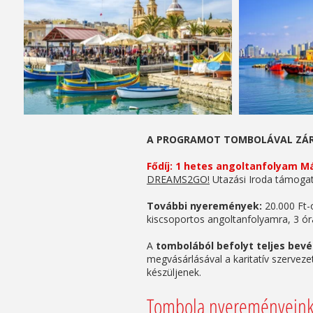
A PROGRAMOT TOMBOLÁVAL ZÁR
Fődíj: 1 hetes angoltanfolyam 
DREAMS2GO!
Utazási Iroda támogatá
További nyeremények:
20.000 Ft-
kiscsoportos angoltanfolyamra, 3 ó
A
tombolából befolyt teljes bev
megvásárlásával a karitatív szerveze
készüljenek.
Tombola nyereményein