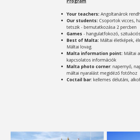
Program
​Your teachers:
Angoltanárok ren
Our students:
C
soportok vicces, h
tetszik - bemutatkozása 2 percben
Games
- hangulatfokozó, szituáció
Best of Malta:
Máltai életképek, él
Máltai lovag.
Malta information point:
Máltai a
kapcsolatos információk
Malta photo corner
: napernyő, na
máltai nyaralást megidéző fotóhoz
Coctail bar
: kellemes délutáni, al