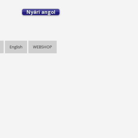
Nyári angol
English
WEBSHOP