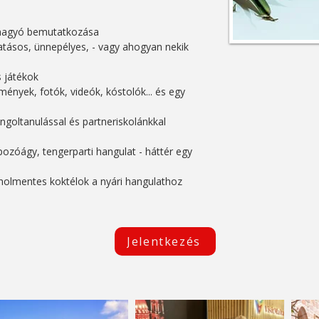
dhagyó bemutatkozása
atásos, ünnepélyes, - vagy ahogyan nekik
s játékok
mények, fotók, videók, kóstolók... és egy
ngoltanulással és partneriskolánkkal
pozóágy, tengerparti hangulat - háttér egy
koholmentes koktélok a nyári hangulathoz
Jelentkezés