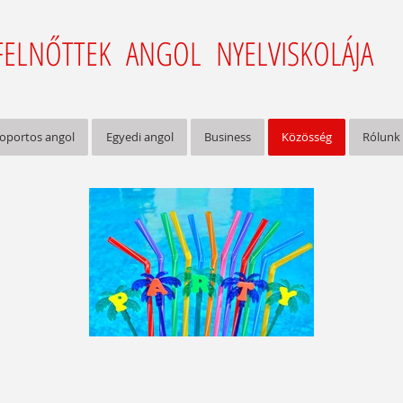
FELNŐTTEK ANGOL NYELVISKOLÁJA
oportos angol
Egyedi angol
Business
Közösség
Rólunk