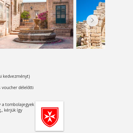
ási kedvezményt)
 voucher délelőtti
gy a tombolajegyek
, kérjük így