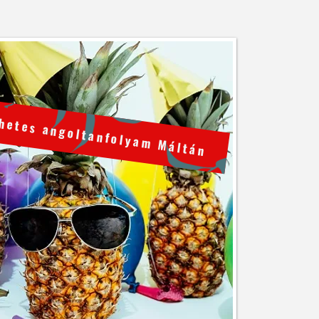
 hetes angoltanfolyam Máltán