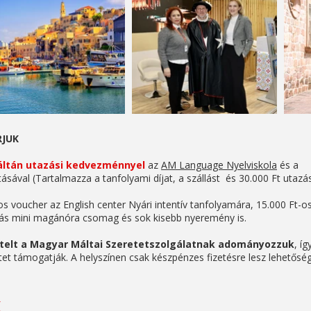
JUK
Máltán utazási kedvezménnyel
az
AM Language Nyelviskola
és a
sával (Tartalmazza a tanfolyami díjat, a szállást és 30.000 Ft utaz
os voucher az English center Nyári intentív tanfolyamára, 15.000 Ft-os
rás mini magánóra csomag és sok kisebb nyeremény is.
ételt a Magyar Máltai Szeretetszolgálatnak adományozzuk
, í
tet támogatják. A helyszínen csak készpénzes fizetésre lesz lehetőség,
k