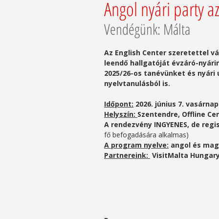
Angol nyári party a
Vendégünk: Málta
Az English Center szeretettel vá
leendő hallgatóját évzáró-nyárin
2025/26-os tanévünket és nyári 
nyelvtanulásból is.
Időpont:
2026. június 7. vasárnap
Helyszín:
Szentendre, Offline Cen
A rendezvény INGYENES, de regi
fő befogadására alkalmas)
A program nyelve:
angol és mag
Partnereink:
VisitMalta Hungar