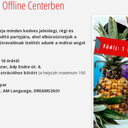
z Offline Centerben
rja minden kedves jelenlegi, régi és
dító partyjára, ahol elbúcsúztatjuk a
útravalónak ízelítőt adunk a máltai angol
Fődíj: 1
 16 órától
ter, Ady Endre út. 6.
sztrációhoz kötött
(a helyszín maximum 100
yar
y, AM Language, DREAMS2GO!