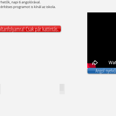
rhetők, napi 6 angolórával.
rítéses programot is kínál az iskola.
oltanfolyamra! Csak pár kattintás.
Angol nyelvű
 nyelviskola hallgatói
Tantermek
escribe
Describe
our
your
mage.
image.