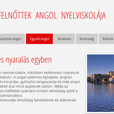
FELNŐTTEK ANGOL NYELVISKOLÁJA
oportos angol
Egyedi angol
Business
Közösség
Rólunk
és nyaralás egyben
 a nyelvtanulásra, miközben kellemesen nyaralunk
vakáción.
A sziget kellemes éghajlata, angolul
váló konyhája, gyönyörű tengerpartja és más angol
ékelt árai mind segítenek ebben. Málta az
azó külföldiek számára minden lehetőség adott a
yelvtanulásra.
lvtanulási lehetőség fe
lnőtteknek és diákoknak