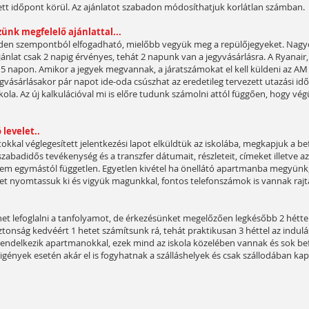
ett időpont körül. Az ajánlatot szabadon módosíthatjuk korlátlan számban.
ünk megfelelő ajánlattal...
den szempontból elfogadható, mielőbb vegyük meg a repülőjegyeket. Nagyon
nlat csak 2 napig érvényes, tehát 2 napunk van a jegyvásárlásra. A Ryanair, 
i 5 napon. Amikor a jegyek megvannak, a járatszámokat el kell küldeni az A
vásárlásakor pár napot ide-oda csúszhat az eredetileg tervezett utazási idő
skola. Az új kalkulációval mi is előre tudunk számolni attól függően, hogy v
levelet..
okkal véglegesített jelentkezési lapot elküldtük az iskolába, megkapjuk a be
szabadidős tevékenység és a transzfer dátumait, részleteit, címeket illetve 
m egymástól független. Egyetlen kivétel ha önellátó apartmanba megyünk, 
et nyomtassuk ki és vigyük magunkkal, fontos telefonszámok is vannak rajt
lehet lefoglalni a tanfolyamot, de érkezésünket megelőzően legkésőbb 2 hétte
ztonság kedvéért 1 hetet számítsunk rá, tehát praktikusan 3 héttel az indulás
rendelkezik apartmanokkal, ezek mind az iskola közelében vannak és sok be
igények esetén akár el is fogyhatnak a szálláshelyek és csak szállodában ka