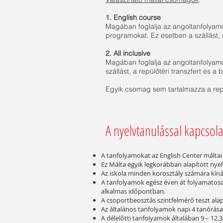
1. English course
Magában foglalja az angoltanfolyamo
programokat. Ez esetben a szállást, a 
2. All inclusive
Magában foglalja az angoltanfolyamo
szállást, a repülőtéri transzfert és a 
Egyik csomag sem tartalmazza a repül
A nyelvtanulással kapcsol
A tanfolyamokat az English Center máltai 
Ez Málta egyik legkorábban alapított nyel
Az iskola minden korosztály számára kínál
A tanfolyamok egész éven át folyamatosan
alkalmas időpontban.
A csoportbeosztás szintfelmérő teszt alap
Az általános tanfolyamok napi 4 tanórásak
A délelőtti tanfolyamok általában 9 – 12.3