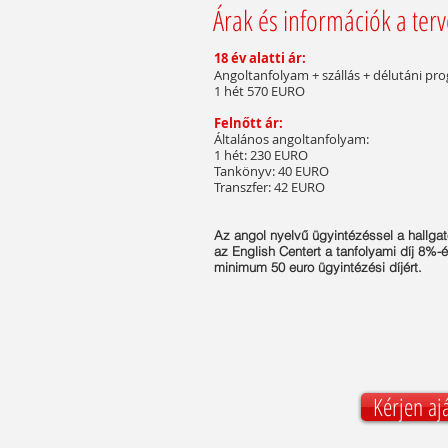
Árak és információk a ter
18 év alatti ár:
Angoltanfolyam + szállás + délutáni p
1 hét 570 EURO
Felnőtt ár:
Általános angoltanfolyam:
1 hét: 230 EURO
Tankönyv: 40 EURO
Transzfer: 42 EURO
Az angol nyelvű ügyin
tézéssel a hallg
az English Centert a tanfolyami díj 8%-é
minimum 50 euro ügyintézési díjért.
Kérjen aj