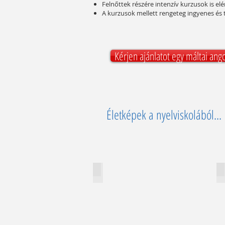
Felnőttek részére intenzív kurzusok is elé
A kurzusok mellett rengeteg ingyenes és té
Kérjen ajánlatot egy máltai ang
Életképek a nyelviskolából...
Az AM Nyelviskola
A
Describe
D
your
y
image.
i