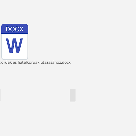
rúak és fiatalkorúak utazásához.docx
inden angolul,van!
Máltai halászhajók
escribe
Describe
our
your
mage.
image.