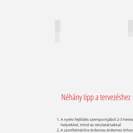
Homokkő és színes balkonok
T
Describe
your
image.
Néhány tipp a tervezéshez
A nyelvi fejlődés szempontjából 2-3 hetes
helyiekkel, mind az iskolatársakkal
A szintfelmérőre érdemes érdemes itthon 