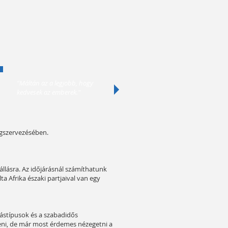
"Máltán az a legjobb, hogy
kedvesek az emberek."
egszervezésében.
szállásra. Az időjárásnál számíthatunk
a Afrika északi partjaival van egy
lástípusok és a szabadidős
teni, de már most érdemes nézegetni a