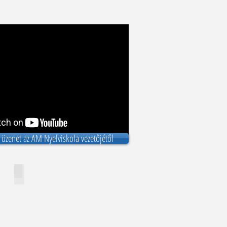
 üzenet az AM Nyelviskola vezetőjétől
A nyelviskola társalgója
Describe
your
image.