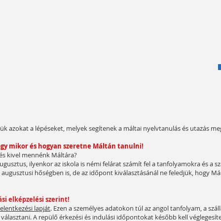
ük azokat a lépéseket, melyek segítenek a máltai nyelvtanulás és utazás m
hogy mikor és hogyan szeretne Máltán tanulni!
 és kivel mennénk Máltára?
 augusztus, ilyenkor az iskola is némi felárat számít fel a tanfolyamokra és a 
ugusztusi hőségben is, de az időpont kiválasztásánál ne feledjük, hogy Mált
si elképzelési szerint!
jelentkezési lapját
. Ezen a személyes adatokon túl az angol tanfolyam, a szál
választani. A repülő érkezési és indulási időpontokat később kell véglegesí