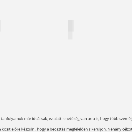
engerparti szállodák
Mdina, a régi főváros
 tanfolyamok már ideálisak, ez alatt lehetőség van arra is, hogy több szemé
kicsit előre készülni, hogy a beosztás megfelelően sikerüljön. Néhány célzo