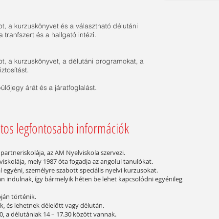
t, a kurzuskönyvet és a választható délutáni
tranfszert és a hallgató intézi.
t, a kurzuskönyvet, a délutáni programokat, a
biztosítást.
őjegy árát és a járatf
oglalást.
atos legfontosabb információk
partneriskolája, az AM Nyelviskola szervezi.
viskolája, mely 1987 óta fogadja az angolul tanulókat.
 egyéni, személyre szabott speciális nyelvi kurzusokat.
 indulnak, így bármelyik héten be lehet kapcsolódni egyénileg
ján történik.
, és lehetnek délelőtt vagy délután.
0, a délutániak 14 – 17.30 között vannak.