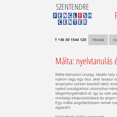
SZENTENDRE
T +36 30 1544 120
Főoldal
Cs
Málta: nyelvtanulás 
Málta kétnyelvű ország. Ideális hely
nyáron vagy egy őszi, akár tavaszi 
anyanyelvi szinten beszélő lakói, ki
nyelvű országokhoz viszonyítva mérs
idegenforgalmából él, így az oda ut
minőségi kikapcsolódásra és angol n
Egy máltai angoltanfolyam remek nye
egyaránt.
Választható máltai csomagok
: