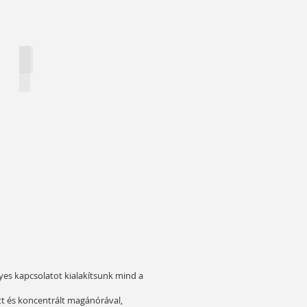
Napfény és strandolás
lyes kapcsolatot kialakítsunk mind a
tt és koncentrált magánórával,