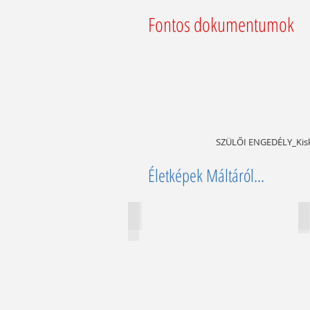
Fontos dokumentumok
SZÜLŐI ENGEDÉLY_Kisko
Életképek Máltáról...
Valetta óvárosa
M
Describe
D
your
y
image.
i