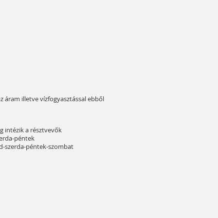
z áram illetve vízfogyasztással ebből
eg intézik a résztvevők
szerda-péntek
edd-szerda-péntek-szombat