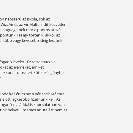
 népszerű az iskola, sok az
WizzAir és az Air Málta indít közvetlen
M Language-nek már a pontos utazási
pontunk. Ha így történik, akkor az
égül több vagy kevesebb ideig leszünk
fogadó levelet. Ez tartalmazza a
azokat az elemeket, amiket
ekkor a transzfert kötelező igénybe
a.
l oda kell érkeznie a pénznek Máltára.
 előtt legkésőbb fizetnünk kell. Az
fogadó családdal is kapcsolatban van.
punk helyet. Érdemes az utalást nem az