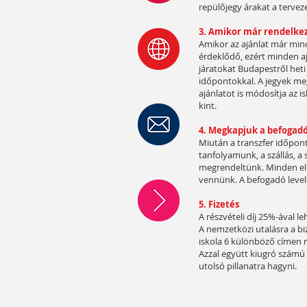
repülőjegy árakat a tervez
3. Amikor már rendelkez
Amikor az ajánlat már min
érdeklődő, ezért minden ajá
járatokat Budapestről het
időpontokkal. A jegyek meg
ajánlatot is módosítja az i
kint.
4. Megkapjuk a befogadó 
Miután a transzfer időpont
tanfolyamunk, a szállás, a 
megrendeltünk. Minden ele
vennünk. A befogadó level
5. Fizetés
A részvételi díj 25%-ával 
A nemzetközi utalásra a bi
iskola 6 különböző címen 
Azzal együtt kiugró számú 
utolsó pillanatra hagyni.