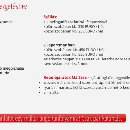
vezgetéshez
Szállás:
rogramok
1.)
befogadó családnál
félpanzióval
külön szobában kb. 330 EURO / hét
közös szobában kb. 235 EURO /hét
2.)
apartmanban
külön szobában kb. 450 EURO / hét
közös szobában kb. 225 EURO /hét
Az érkezés napján 150 EURO-t kell letétbe adni és a
távozáskor el kell számolni.
ató megbízha
tja
rt, de
Repülőjáratok Máltára -
a járatfoglalást egyedil
wizzair: március: kedd-szombat, áprilistól: hétfő-
ryanair: március: hétfő-szerda-vasárnap hétfő-k
air malta
ánlatot egy máltai angoltanfolyamra! Csak pár kattintás.