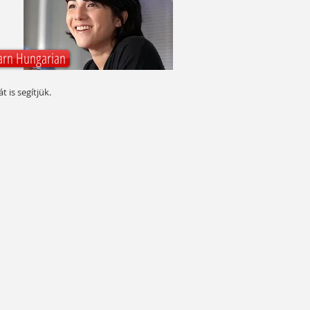
arn Hungarian
 is segítjük.