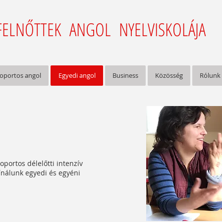
FELNŐTTEK ANGOL NYELVISKOLÁJA
oportos angol
Egyedi angol
Business
Közösség
Rólunk
soportos délelőtti intenzív
ínálunk egyedi és egyéni