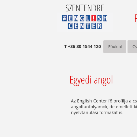
SZENTENDRE
T +36 30 1544 120
Főoldal
Cs
Egyedi angol
Az English Center fő profilja a c
angoltanfolyamok, de emellett k
nyelvtanulási formákat is.