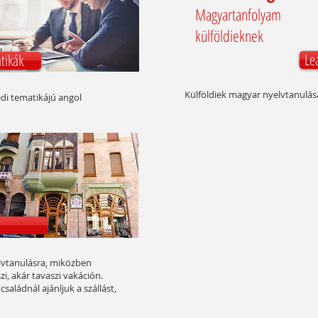
Magyartanfolyam
külföldieknek
Le
tikák
Külföldiek magyar nyelvtanulását
edi tematikájú angol
elvtanulásra, miközben
i, akár tavaszi vakáción.
aládnál ajánljuk a szállást,