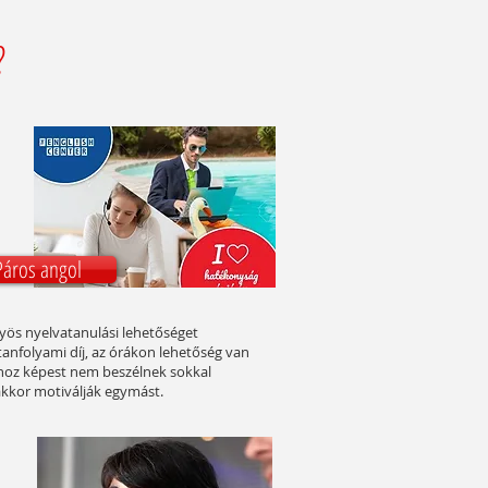
?
Páros angol
yös nyelvatanulási lehetőséget
tanfolyami díj, az órákon lehetőség van
hoz képest nem beszélnek sokkal
akkor motiválják egymást.