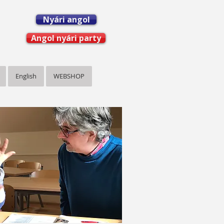
Nyári angol
Angol nyári party
English
WEBSHOP