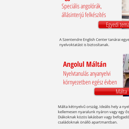
Speciális angolórák,
állásinterjú felkészítés
Egyedi tema
A Szentendre English Center tanárai egy
nyelvoktatást is biztosítanak.
Angolul Máltán
Nyelvtanulás anyanyelvi
környezetben egész évben
Málta
Málta kétnyelvű ország. Ideális hely a ny
kellemesen nyaralunk nyáron vagy egy ősz
Diákoknak közös lakásban vagy befogadócs
családoknak önálló apartmantban.