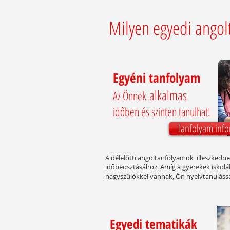
Milyen egyedi angol
Egyéni tanfolyam
alkalmas
Az Önnek
időben és szinten tanulhat!
Tanfolyam inf
A délelőtti angoltanfolyamok illeszkedn
időbeosztásához. Amíg a gyerekek iskol
nagyszülőkkel vannak, Ön nyelvtanulással 
Egyedi tematikák