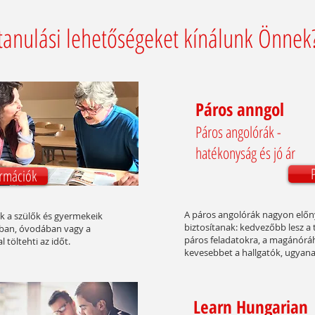
tanulási lehetőségeket kínálunk Önnek
Páros anngol
Páros angolórák -
hatékonyság és jó ár
ormációk
A páros angolórák nagyon előn
ek a szülők és gyermekeik
biztosítanak: kedvezőbb lesz a 
ában, óvodában vagy a
páros feladatokra, a magánórá
töltehti az időt.
kevesebbet a hallgatók, ugyan
Learn Hungarian