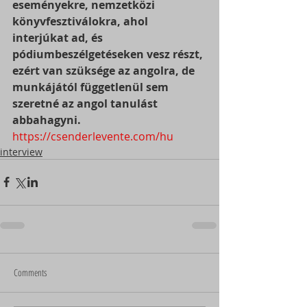
eseményekre, nemzetközi 
könyvfesztiválokra, ahol 
interjúkat ad, és 
pódiumbeszélgetéseken vesz részt, 
ezért van szüksége az angolra, de 
munkájától függetlenül sem 
szeretné az angol tanulást 
abbahagyni.
https://csenderlevente.com/hu
interview
Comments