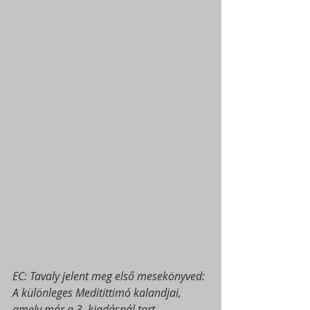
EC: Tavaly jelent meg első mesekönyved: 
A különleges Meditittimó kalandjai, 
amely már a 3. kiadásnál tart.