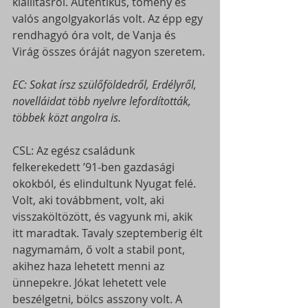
kiállításról. Autentikus, tömény és 
valós angolgyakorlás volt. Az épp egy 
rendhagyó óra volt, de Vanja és 
Virág összes óráját nagyon szeretem.
EC: Sokat írsz szülőföldedről, Erdélyről, 
novelláidat több nyelvre lefordították, 
többek közt angolra is.
CSL: Az egész családunk 
felkerekedett ’91-ben gazdasági 
okokból, és elindultunk Nyugat felé. 
Volt, aki továbbment, volt, aki 
visszaköltözött, és vagyunk mi, akik 
itt maradtak. Tavaly szeptemberig élt 
nagymamám, ő volt a stabil pont, 
akihez haza lehetett menni az 
ünnepekre. Jókat lehetett vele 
beszélgetni, bölcs asszony volt. A 