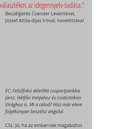
választékos az idegennyelv-tudása."
Beszélgetés Csender Leventével, 
József Attila-díjas íróval, novellistával
EC: Felsőfokú délelőtti csoportjainkba 
jársz. Hétfőn Vanjahoz és csütörtökön 
Virághoz is. Mi a célod? Hisz már eleve 
folyékonyan beszélsz angolul.
CSL: Jó, ha az embernek magabiztos 