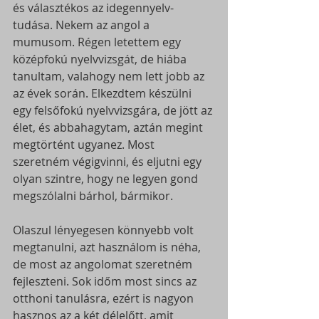
és választékos az idegennyelv-
tudása. Nekem az angol a 
mumusom. Régen letettem egy 
középfokú nyelvvizsgát, de hiába 
tanultam, valahogy nem lett jobb az 
az évek során. Elkezdtem készülni 
egy felsőfokú nyelvvizsgára, de jött az 
élet, és abbahagytam, aztán megint 
megtörtént ugyanez. Most 
szeretném végigvinni, és eljutni egy 
olyan szintre, hogy ne legyen gond 
megszólalni bárhol, bármikor. 
Olaszul lényegesen könnyebb volt 
megtanulni, azt használom is néha, 
de most az angolomat szeretném 
fejleszteni. Sok időm most sincs az 
otthoni tanulásra, ezért is nagyon 
hasznos az a két délelőtt, amit 