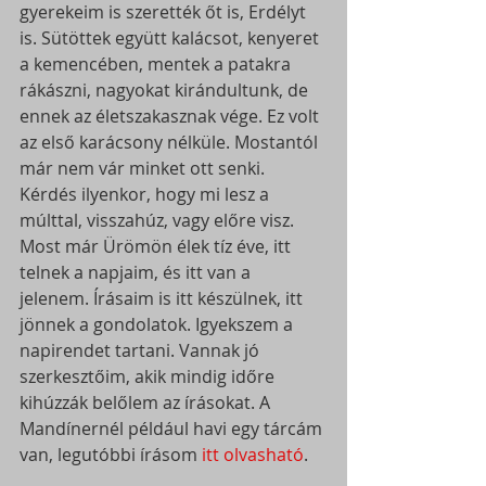
gyerekeim is szerették őt is, Erdélyt 
is. Sütöttek együtt kalácsot, kenyeret 
a kemencében, mentek a patakra 
rákászni, nagyokat kirándultunk, de 
ennek az életszakasznak vége. Ez volt 
az első karácsony nélküle. Mostantól 
már nem vár minket ott senki. 
Kérdés ilyenkor, hogy mi lesz a 
múlttal, visszahúz, vagy előre visz. 
Most már Ürömön élek tíz éve, itt 
telnek a napjaim, és itt van a 
jelenem. Írásaim is itt készülnek, itt 
jönnek a gondolatok. Igyekszem a 
napirendet tartani. Vannak jó 
szerkesztőim, akik mindig időre 
kihúzzák belőlem az írásokat. A 
Mandínernél például havi egy tárcám 
van, legutóbbi írásom
 itt olvasható
.