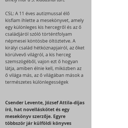
CSL: A 11 éves autizmussal élő 
kisfiam ihlette a mesekönyvet, amely 
egy különleges kis hercegről és az ő 
családjáról szóló történtfolyam 
népmesei köntösbe öltöztetve. A 
királyi család hétköznapjairól, az őket 
körülvevő világról, a kis herceg 
szemszögéből, vajon ezt ő hogyan 
látja, amiben élnie kell, miközben az 
ő világa más, az ő világában mások a 
természetes különlegességek
Csender Levente, József Attila-díjas 
író, hat novelláskötet és egy 
mesekönyv szerzője. Egyre 
többször jár külföldi könyves 