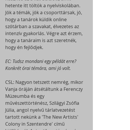
hetente itt töltök a nyelviskolában. 
Jók a témák, jók a csoporttársak, jó, 
hogy a tanárok küldik online 
szótárban a szavakat, élvezetes az 
intenzív gyakorlás. Végre azt érzem, 
hogy a tanáraim is azt szeretnék, 
hogy én fejlődjek.
EC: Tudsz mondani egy példát erre? 
Konkrét órai témára, ami jó volt.
CSL: Nagyon tetszett nemrég, mikor 
Vanja óráján átsétáltunk a Ferenczy 
Múzeumba és egy 
művészettörténész, Szilágyi Zsófia 
Júlia, angol nyelvű tárlatvezetést 
tartott nekünk a 'The New Artists' 
Colony in Szentendre' című 