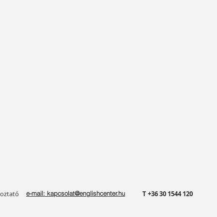
koztató
e-mail: kapcsolat@englishcenter.hu
T +36 30 1544 120