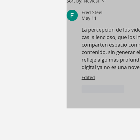
Sort by:
Newest
Fred Steel
May 11
La percepción de los vi
casi silencioso, que los 
comparten espacio con re
contenido, sin generar e
refleje algo más profund
digital ya no es una nove
Edited
Like
Reply