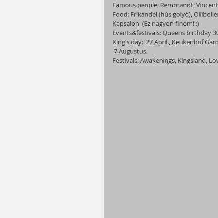
Famous people: Rembrandt, Vincent
Food: Frikandel (hús golyó), Olliboll
Kapsalon  (Ez nagyon finom! :)
Events&festivals: Queens birthday 3
King's day:  27 April., Keukenhof Gar
 7 Augustus.
Festivals: Awakenings, Kingsland, Lo