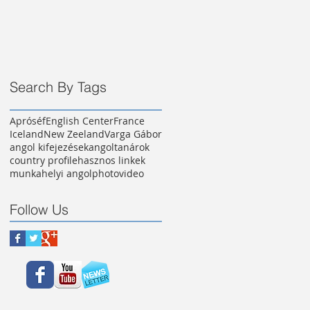
Search By Tags
Apróséf
English Center
France
Iceland
New Zeeland
Varga Gábor
angol kifejezések
angoltanárok
country profile
hasznos linkek
munkahelyi angol
photo
video
Follow Us