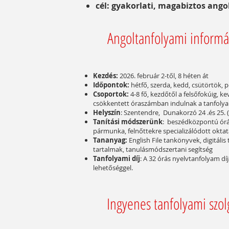
cél: gyakorlati, magabiztos
angol
Angoltanfolyami informá
Kezdés:
2026. február 2-től, 8 héten át
Időpontok:
hétfő, szerda, kedd, csütörtök, 
Csoportok:
4-8 fő, kezdőtől a felsőfokúig, k
csökkentett óraszámban indulnak a tanfol
Helyszín
: Szentendre, Dunakorzó 24 .és 25. 
Tanítási módszerünk
: beszédközpontú órák
pármunka, felnőttekre specializálódott okta
Tananyag:
English File tankönyvek, digitáli
tartalmak, tanulásmódszertani segítség
Tanfolyami díj
: A 32 órás nyelvtanfolyam díj
lehetőséggel.
Ingyenes tanfolyami szol