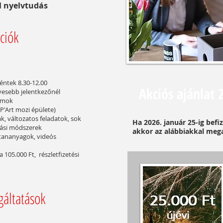
 nyelvtudás
ciók
péntek 8.30-12.00
Akciós ajánlat 
evesebb jelentkezőnél
yamok
(P'Art mozi épülete)
, változatos feladatok, sok
Ha 2026. január 25-ig befi
tási módszerek
akkor az alábbiakkal meg
s tananyagok, videós
a 105.000 Ft, részletfizetési
gáltatások