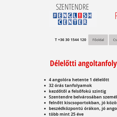
SZENTENDRE
T +36 30 1544 120
Főoldal
Cs
Délelőtti angoltanfol
4 angolóra hetente 1 délelőtt
32 órás tanfolyamok
kezdőtől a felsőfokú szintig
Szentendre belvárosában
szemé
felnőtt kiscsoportokban, jó köz
beszédközpontú órákon, jó ang
több mint 25 éve