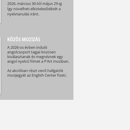
2026. március 30-tól május 29-ig
Így növelheti elköteleződését a
nyelvtanulás iránt.
KÖZÖS MOZIZÁS
A 2026-os évben induló
angolcsoport tagjai közösen
kiválasztanak és megnéznek egy
angol nyelvű filmet a P'Art moziban.
Az akcióban részt vevő hallgatók
mozijegyét az English Center fizeti.