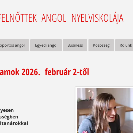
FELNŐTTEK ANGOL NYELVISKOLÁJA
oportos angol
Egyedi angol
Business
Közösség
Rólunk
yamok 2026. február 2-től
lyesen
össégben
oltanárokkal