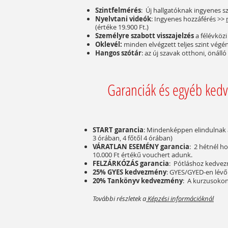
Szintfelmérés
: Új hallgatóknak ingyenes s
Nyelvtani videók
: Ingyenes hozzáférés >>
(értéke 19.900 Ft.)
Személyre szabott visszajelzés
a félévközi
Oklevél:
minden elvégzett teljes szint végé
Hangos szótár
: az új szavak otthoni, önáll
Garanciák és egyéb ked
START garancia
: Mindenképpen elindulnak 
3 órában, 4 főtől 4 órában)
VÁRATLAN ESEMÉNY garancia
: 2 hétnél h
10.000 Ft értékű vouchert adunk.
FELZÁRKÓZÁS garancia
: Pótláshoz kedve
25% GYES kedvezmény
: GYES/GYED-en lévő
20% Tankönyv kedvezmény
: A kurzusoko
További részletek a
Képzési információknál