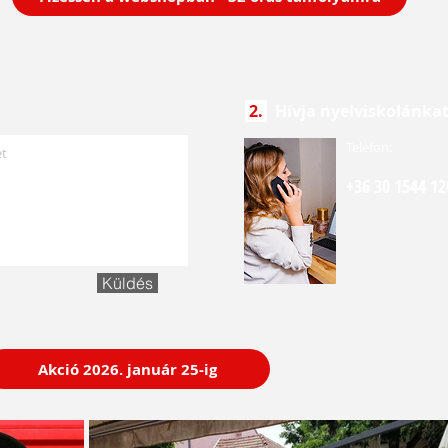
2.
Hívja nyelviskolánkat
Telefon:
+36 30 1544 1
Küldés
Akció 2026. január 25-ig