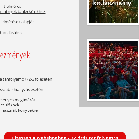
zintfelmérés
mini nyelvtanleckéinkhez
,
 felmérések alapján
n
ó tanulásához
vezmények
a tanfolyamok (2-3 fő esetén
osszabb hiányzás esetén
zményes magánórák
 szülőknek
n használt könyvekre
Fizessen a webshopban - 32 órás tanfolyamra