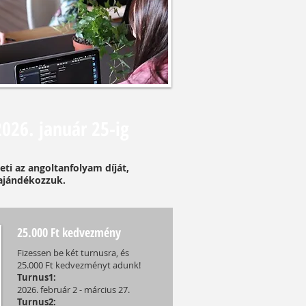
2026. január 25-ig
zeti az angoltanfolyam díját,
ajándékozzuk.​
25.000 Ft kedvezmény
Fizessen be két turnusra, és
25.000 Ft kedvezményt adunk!
Turnus1:
2026. február 2 - március 27.
Turnus2: