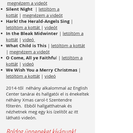
megnézem a videót
Silent Night
|
letöltöm a
kottát
|
megnézem a videót
Hark! the Herald-Angels Sing
|
letöltöm a kottát
|
videót
In the Bleak Midwinter
|
letöltöm
a
kottát
|
videó
What Child is This
|
letöltöm
a kottát
|
megnézem a videót
O Come, All ye Faithfu
l |
letöltöm a
kottát
|
videó
We Wish You a Merry Christmas
|
letöltöm a kottát
|
videó
2014-től néhány alkalommal az English
Center tanárai és hallgatói el is énekeltek
néhány Xmas carol-t Szentendre
főterén. Ebből hallgatthatnak és
nézhetnek meg egy kis ízelítőt az itt
látható videón.
Boldog ünnepeket kívánunk!