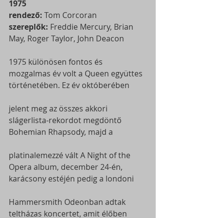
1975
rendező:
 Tom Corcoran
szereplők:
 Freddie Mercury, Brian 
May, Roger Taylor, John Deacon
1975 különösen fontos és 
mozgalmas év volt a Queen együttes 
történetében. Ez év októberében
jelent meg az összes akkori 
slágerlista-rekordot megdöntő 
Bohemian Rhapsody, majd a
platinalemezzé vált A Night of the 
Opera album, december 24-én, 
karácsony estéjén pedig a londoni
Hammersmith Odeonban adtak 
teltházas koncertet, amit élőben 