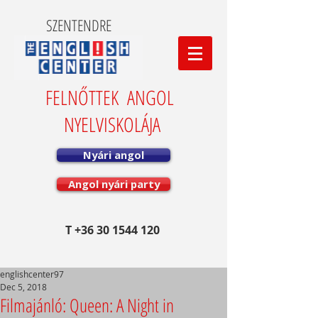
SZENTENDRE
FELNŐTTEK ANGOL
NYELVISKOLÁJA
Nyári angol
Angol nyári party
T
+36 30 1544 120
englishcenter97
Dec 5, 2018
Filmajánló: Queen: A Night in