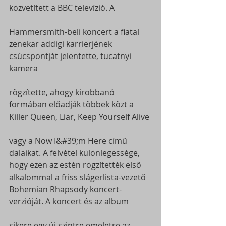
közvetített a BBC televízió. A
Hammersmith-beli koncert a fiatal 
zenekar addigi karrierjének 
csúcspontját jelentette, tucatnyi 
kamera
rögzítette, ahogy kirobbanó 
formában előadják többek közt a 
Killer Queen, Liar, Keep Yourself Alive
vagy a Now I&#39;m Here című 
dalaikat. A felvétel különlegessége, 
hogy ezen az estén rögzítették első
alkalommal a friss slágerlista-vezető 
Bohemian Rhapsody koncert-
verzióját. A koncert és az album
sikere egy új szintre emeletre az 