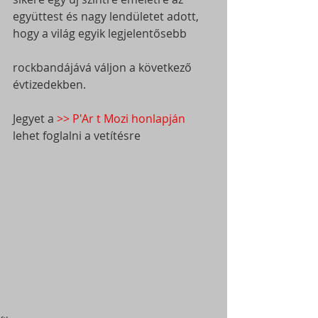
együttest és nagy lendületet adott, 
hogy a világ egyik legjelentősebb
rockbandájává váljon a következő 
évtizedekben.
Jegyet a 
>> P'Ar t Mozi honlapján
lehet foglalni a vetítésre