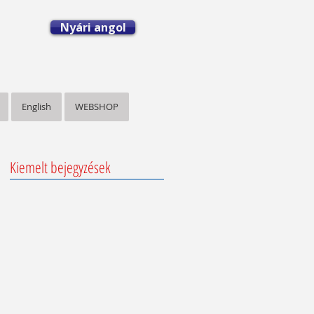
Nyári angol
English
WEBSHOP
Kiemelt bejegyzések
em