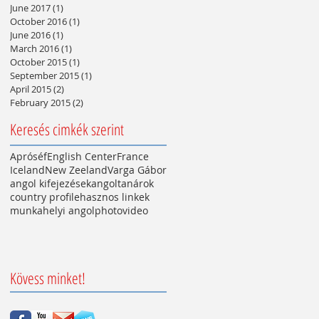
June 2017
(1)
1 post
October 2016
(1)
1 post
June 2016
(1)
1 post
March 2016
(1)
1 post
October 2015
(1)
1 post
September 2015
(1)
1 post
April 2015
(2)
2 posts
February 2015
(2)
2 posts
Keresés cimkék szerint
Apróséf
English Center
France
Iceland
New Zeeland
Varga Gábor
angol kifejezések
angoltanárok
country profile
hasznos linkek
munkahelyi angol
photo
video
Kövess minket!