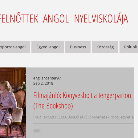
FELNŐTTEK ANGOL NYELVISKOLÁJA
oportos angol
Egyedi angol
Business
Közösség
Rólunk
englishcenter97
Sep 2, 2018
Filmajánló: Könyvesbolt a tengerparton
(The Bookshop)
P’ART MOZI FILMAJÁNLÓ JÁTÉK: Nyerjetek mozijegyet a
Könyvesbolt a tengerparton című film 26-i vetítésére! N
kell mást tennetek, mint...