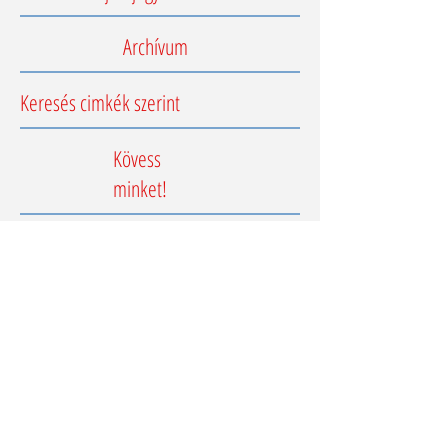
Archívum
Keresés cimkék szerint
Kövess
minket!
Impresszum
Adatkezelési tájékoztató
e-mail: kapcsolat@englishcenter.hu
T +36 30 1544 120