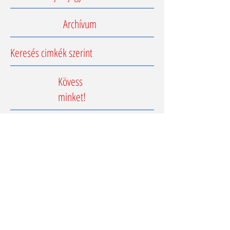
Archívum
Keresés cimkék szerint
Kövess
minket!
Impresszum
Adatkezelési tájékoztató
e-mail: kapcsolat@englishcenter.hu
T +36 30 1544 120