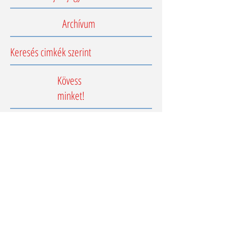
Archívum
Keresés cimkék szerint
Kövess
minket!
Impresszum
Adatkezelési tájékoztató
e-mail: kapcsolat@englishcenter.hu
T +36 30 1544 120