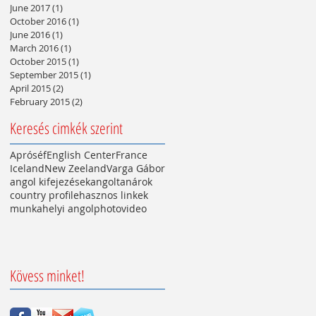
June 2017
(1)
1 post
October 2016
(1)
1 post
June 2016
(1)
1 post
March 2016
(1)
1 post
October 2015
(1)
1 post
September 2015
(1)
1 post
April 2015
(2)
2 posts
February 2015
(2)
2 posts
Keresés cimkék szerint
Apróséf
English Center
France
Iceland
New Zeeland
Varga Gábor
angol kifejezések
angoltanárok
country profile
hasznos linkek
munkahelyi angol
photo
video
Kövess minket!