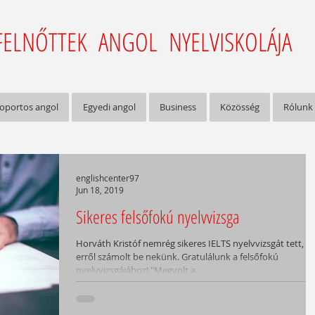
FELNŐTTEK ANGOL NYELVISKOLÁJA
oportos angol
Egyedi angol
Business
Közösség
Rólunk
englishcenter97
Jun 18, 2019
Sikeres felsőfokú nyelvvizsga
Horváth Kristóf nemrég sikeres IELTS nyelvvizsgát tett,
erről számolt be nekünk. Gratulálunk a felsőfokú
nyelvvizsgájához! "Megvolt a...